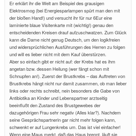
Er erklärt ihr die Welt am Beispiel des grausigen
Elektrosmog (bei Energiesparlampen spürt man den mit
der bloßen Hand!) und versucht ihr für nur 6Eur eine
laminierte blaue Visitenkarte mit (wichtig!) genau den
entscheidenden Kreisen drauf aufzuschwatzen. Zum Glück
kann die Dame nicht genug Deutsch, um den logikfreien
und widersprüchlichen Ausführungen des Herren zu folgen
und will es lieber nicht mit dem Kauf überstürzen.
Aber so einfach gibt er nicht auf: der Krebs hat es ihm
angetan bzw. dessen Heilung (wer fängt schon mit
Schnupfen an!). Zuerst der Brustkrebs – das Auftreten von
Brustkrebs hängt nicht nur damit zusammen, ob man lieber
links oder rechts schreibt, nein besonders die Gabe von
Antibiotika an Kinder und Lebenspartner arztseitig
beeinflußt den Zustand des Brustgewebes der
dazugehörigen Frau sehr negativ (Alles klar?). Nachdem
seine Gesprächspartnerin gar nicht mehr folgen kann,
schwenkt er auf Lungenkrebs um. Das ist viel einfacher!
Wenn eine Maus merkt, daß das Haus brennt, läuft sie