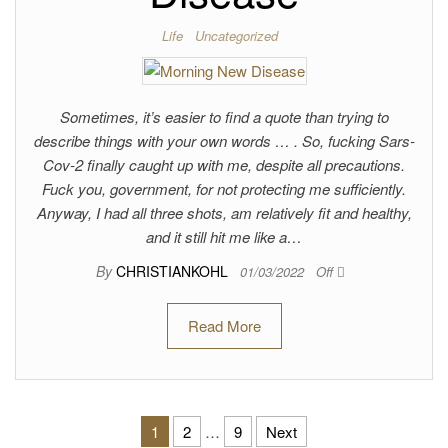
Life
Uncategorized
Sometimes, it’s easier to find a quote than trying to
describe things with your own words … . So, fucking Sars-
Cov-2 finally caught up with me, despite all precautions.
Fuck you, government, for not protecting me sufficiently.
Anyway, I had all three shots, am relatively fit and healthy,
and it still hit me like a…
By
CHRISTIANKOHL
01/03/2022
Off
Read More
Posts pagination
1
2
…
9
Next