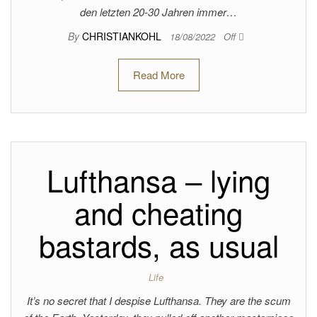
den letzten 20-30 Jahren immer…
By
CHRISTIANKOHL
18/08/2022
Off
Read More
Lufthansa – lying
and cheating
bastards, as usual
Life
It’s no secret that I despise Lufthansa. They are the scum