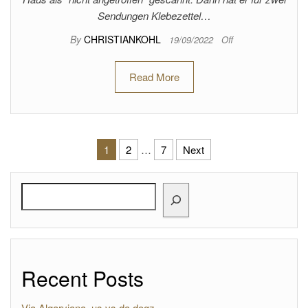
Sendungen Klebezettel…
By
CHRISTIANKOHL
19/09/2022
Off
Read More
Posts pagination
1
2
…
7
Next
Search
Recent Posts
Via Algarviana, us vs da dogz