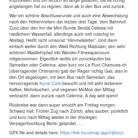
improvisiert und bin letzlich so lange gelaufen, bis es richtig
angefangen hat zu regnen, dann ab in den Bus und zurück.
War ein schöne Abschlussrunde und auch eine Abwechslung
nach den Höhenmetern der letzten drei Tage. Vom Bahnhof
Zuoz über den Inn die Mini-Runde Senda Celesta mit
niedlichem Wasserfall, allerdings auch nett rutschig im
Abstieg. Heißt nicht umsonst “Himmelsleiter”. Und dann
einfach weiter durch den Wald Richtung Madulain, den sehr
schönen Waldlehrpfad inkl Wander-Fitnessparcours
mitgenommen. Eigentlich wollte ich zurücklaufen bis
Samedan oder Celerina, aber kurz vor La Punt Chamues-ch
(überragender Ortsname) gab der Regen richtig Gas, also in
den Ort abgebogen, mit dem Bus nach Samedan, das
hervorragende
Kunst Café
besucht und mit sehr leckerem
Kaffee, Mohnkuchen, und veganen MoMos den Mittag
verbracht, dann zurück nach Celerina. A day well spent!
Rückreise war dann super smooth am Freitag morgen,
Schweiz halt. Früher Zug nach Zürich, alles sauber, pünktlich
und kurz nach Mittag wieder in der dreckigen
Versagerhochburg Berlin gelandet … .
GPX file and details here:
https://link.locusmap.app/t/j6tooz