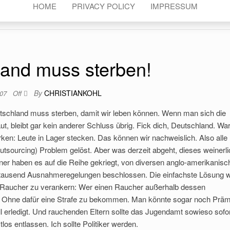
HOME
PRIVACY POLICY
IMPRESSUM
and muss sterben!
By
CHRISTIANKOHL
007
Off
tschland muss sterben, damit wir leben können. Wenn man sich die
, bleibt gar kein anderer Schluss übrig. Fick dich, Deutschland. W
rken: Leute in Lager stecken. Das können wir nachweislich. Also alle
utsourcing) Problem gelöst. Aber was derzeit abgeht, dieses weinerl
liener haben es auf die Reihe gekriegt, von diversen anglo-amerikanis
 tausend Ausnahmeregelungen beschlossen. Die einfachste Lösung 
 Raucher zu verankern: Wer einen Raucher außerhalb dessen
en. Ohne dafür eine Strafe zu bekommen. Man könnte sogar noch Prä
erledigt. Und rauchenden Eltern sollte das Jugendamt sowieso sofor
s entlassen. Ich sollte Politiker werden.