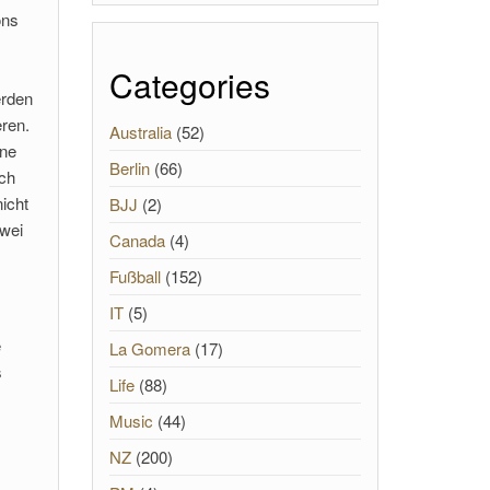
ons
Categories
erden
eren.
Australia
(52)
ine
Berlin
(66)
ich
icht
BJJ
(2)
zwei
Canada
(4)
Fußball
(152)
IT
(5)
e
La Gomera
(17)
s
Life
(88)
Music
(44)
NZ
(200)