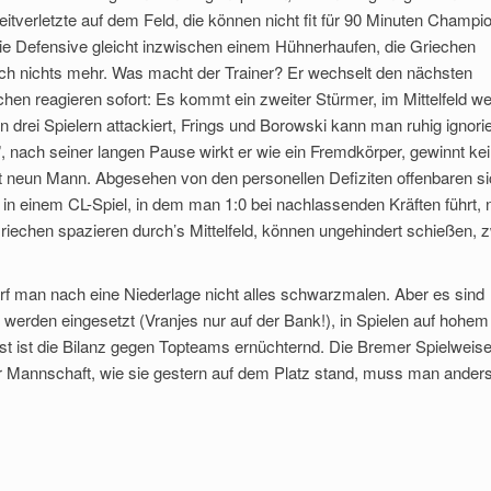
itverletzte auf dem Feld, die können nicht fit für 90 Minuten Champi
ie Defensive gleicht inzwischen einem Hühnerhaufen, die Griechen
lich nichts mehr. Was macht der Trainer? Er wechselt den nächsten
echen reagieren sofort: Es kommt ein zweiter Stürmer, im Mittelfeld w
drei Spielern attackiert, Frings und Borowski kann man ruhig ignori
 nach seiner langen Pause wirkt er wie ein Fremdkörper, gewinnt ke
t neun Mann. Abgesehen von den personellen Defiziten offenbaren s
 in einem CL-Spiel, in dem man 1:0 bei nachlassenden Kräften führt, n
Griechen spazieren durch’s Mittelfeld, können ungehindert schießen, 
arf man nach eine Niederlage nicht alles schwarzmalen. Aber es sind
ler werden eingesetzt (Vranjes nur auf der Bank!), in Spielen auf hohem
nst ist die Bilanz gegen Topteams ernüchternd. Die Bremer Spielweis
einer Mannschaft, wie sie gestern auf dem Platz stand, muss man ander