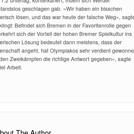
:2 unterlag, konterkariert, indem sich Werder
andslos geschlagen gab. «Wir haben ein bisschen
elerisch lösen, und das war heute der falsche Weg», sagt
ingt: Befindet sich Bremen in der Favoritenrolle gegen
rkehrt sich der Vorteil der hohen Bremer Spielkultur ins
lerischen Lösung bedeutet dann meistens, dass der
enschaft angeht, hat Olympiakos sehr verdient gewonne
n den Zweikämpfen die richtige Antwort gegeben», sagte
el Arbeit.
bout The Author