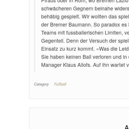
Piräus oder in Rom, wo Bremen Lazio 1
schwächeren Gegnern beinahe widerst
behäbig gespielt. Wir wollten das spi
der Bremer Baumann. So paradox es kl
Teams mit fussballerischen Limiten, ve
Gegenteil. Denn der Versuch der spie
Einsatz zu kurz kommt. «Was die Leid
Sie haben keinen Ball verloren und i
Manager Klaus Allofs. Auf ihn wartet vi
Category
Fußball
A