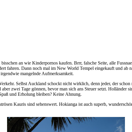
bisschen an wie Kinderpornos kaufen. Brrr, falsche Seite, alle Fussnae
ert fahren. Dann noch mal im New World Tempel eingekauft und ab nach
nst irgendwie mangelnde Aufmerksamkeit.
Verkehr. Selbst Auckland schockt nicht wirklich, denn jeder, der schon
aber zwei Tage gönnen, bevor man sich ans Steuer setzt. Holländer sind 
 Spaß und Erholung bleiben? Keine Ahnung.
strösen Kauris sind sehenswert. Hokianga ist auch superb, wunderschö