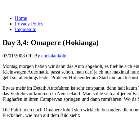
You keep what you kill
Home
Privacy Policy
Impressum
Day 3,4: Omapere (Hokianga)
03/01/2008
Off
By
christiankohl
Montag morgen haben wir dann das Auto abgeholt, es fuehlte sich ein 
Kleinwagen Automatik, passt schon, man darf ja eh nur maximal hund
geht so, allerdings leider Proleten-Hollaender am Start und auch so
Etwas mehr im Detail: Autofahren ist sehr entspannt, denn halt kaum 
das Verkehrsaufkommen in Neuseeland. Man sollte sich auf jeden Fall 
Flughafen in ihren Campervan springen und dann rumfahren. Wo da
Die Fahrt hoch nach Omapere lohnt sich wirklich, besonders die mon
Fleckchen, wie man auf dem Bild sieht: