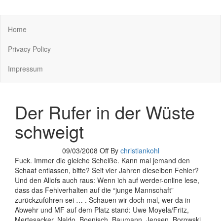
You keep what you kill
Home
Privacy Policy
Impressum
Der Rufer in der Wüste
schweigt
09/03/2008
Off
By
christiankohl
Fuck. Immer die gleiche Scheiße. Kann mal jemand den
Schaaf entlassen, bitte? Seit vier Jahren dieselben Fehler?
Und den Allofs auch raus: Wenn ich auf werder-online lese,
dass das Fehlverhalten auf die “junge Mannschaft”
zurückzuführen sei … . Schauen wir doch mal, wer da in
Abwehr und MF auf dem Platz stand: Uwe Moyela/Fritz,
Mertesacker, Naldo, Boenisch, Baumann, Jensen, Borowski.