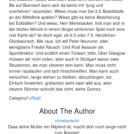
Bis auf Boenisch kann sich da keine mit “jung und
unerfahren” rausreden. Wieso muss man bei 2:2 Abseitsfalle
an der Mittellinie spielen? Wieso gibt es keine Absicherung
bei Eckbällen? Und wieso, Herr Mertesacker, holt man sich in
der letzten Minute in einem längst verlorenen Spiel noch eine
rote Karte ab? Ist doch egal, ob 6:3 oder 7:3. Herzlichen
Glückwunsch. Alle raus. Ich will Peter Neururer, oder
wenigstens Friedel Rausch. Und Rudi Assauer als
Sportdirektor. Und endlich einen Torwart, bitte. Über Glasgow
müssen wir nicht reden, aber auch in Stuttgart waren zwei
Situationen, wo man cleverer sein kann. Man muss nicht
immer rauslaufen und sich hinschmeißen. Man kann auch
versuchen, lange stehen zu bleiben, abzudrängen, etc.
Einfach hinwerfen, grätschen sieht zwar wild aus, aber
clevere Stürmer schockt das nicht, siehe Gomez.
Category
Fußball
About The Author
christiankohl
Dass deine Mutter ein Nilpferd ist, macht dich noch lange nicht
zum Ägypter!