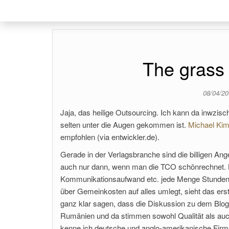
The grass
08/04/2
Jaja, das heilige Outsourcing. Ich kann da inwzi
selten unter die Augen gekommen ist.
Michael Kim
empfohlen (via entwickler.de).
Gerade in der Verlagsbranche sind die billigen Ang
auch nur dann, wenn man die TCO schönrechnet. Let
Kommunikationsaufwand etc. jede Menge Stunden a
über Gemeinkosten auf alles umlegt, sieht das ers
ganz klar sagen, dass die Diskussion zu dem Blogbei
Rumänien und da stimmen sowohl Qualität als auc
kenne ich deutsche und anglo-amerikanische Firm