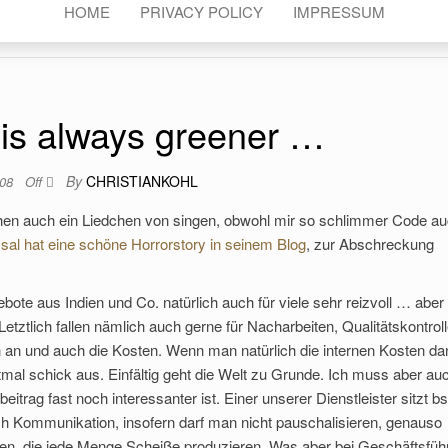
HOME
PRIVACY POLICY
IMPRESSUM
 is always greener …
By
CHRISTIANKOHL
008
Off
schen auch ein Liedchen von singen, obwohl mir so schlimmer Code a
sal hat eine schöne Horrorstory in seinem Blog
, zur Abschreckung
ebote aus Indien und Co. natürlich auch für viele sehr reizvoll … aber
ztlich fallen nämlich auch gerne für Nacharbeiten, Qualitätskontroll
n und auch die Kosten. Wenn man natürlich die internen Kosten da
tmal schick aus. Einfältig geht die Welt zu Grunde. Ich muss aber au
trag fast noch interessanter ist. Einer unserer Dienstleister sitzt bs
h Kommunikation, insofern darf man nicht pauschalisieren, genauso
en, die jede Menge Scheiße produzieren. Was aber bei Geschäftsfüh