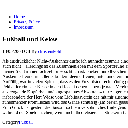
You keep what you kill
Home
Privacy Policy
Impressum
Fußball und Kekse
18/05/2008
Off
By
christiankohl
Als ausdrücklicher Nicht-Auskenner durfte ich nunmehr erstmals ein
auch nicht – allerdings ist das Zusammenleben mit dem Sportfreund 
meiner Sicht immernoch sehr übersichtlich ist, blieben mir allwöchen
Auskennerfreund mit allerlei bunten Ideen erfreuen, unter anderem mi
Auffällig war in vielen Spielen, dass es den Fußartisten recht häufig
Feldläufer ein paar Kekse in den Hosentaschen haben (je nach Vereins
anstrengende Kopfarbeit und angespanntes Abwarten – nur zu gerne 
insbesondere der Herr Wiese vom Lieblingsverein des mit mir zusame
zunehmender Promillezahl wird das Ganze schlüssig (am besten gaaaaa
Zum Glück hat gestern die Saison noch ein versöhnliches Ende genomm
während der Spiele machen, wenn nicht theoretisieren – Stricken ist 
Category
Fußball