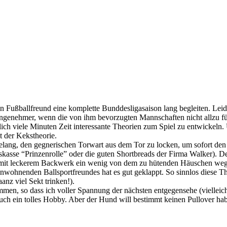
en Fußballfreund eine komplette Bunddesligasaison lang begleiten. Lei
angenehmer, wenn die von ihm bevorzugten Mannschaften nicht allzu fü
tlich viele Minuten Zeit interessante Theorien zum Spiel zu entwickel
t der Kekstheorie.
 gelang, den gegnerischen Torwart aus dem Tor zu locken, um sofort den 
kasse “Prinzenrolle” oder die guten Shortbreads der Firma Walker). Der 
mit leckerem Backwerk ein wenig von dem zu hütenden Häuschen weglo
nwohnenden Ballsportfreundes hat es gut geklappt. So sinnlos diese T
nz viel Sekt trinken!).
en, so dass ich voller Spannung der nächsten entgegensehe (vielleicht
auch ein tolles Hobby. Aber der Hund will bestimmt keinen Pullover ha