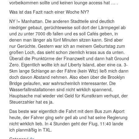
vorbeikommen sollte und keinen lounge access hat … .
Was ist das Fazit nach einer Woche NY?
NY != Manhattan. Die anderen Stadtteile sind deutlich
niedriger gebaut, gerüchteweise soll dort der Lärmpegel ab
und zu unter 7000 db fallen und es soll Cafés geben, in
denen man länger als fünf Minuten sitzen kann. Sind aber
nur Gerüchte. Gestern war ich an meinem Geburtstag zum
großen Loch, das sieht schon ziemlich krass aus da unten.
Überall die Prunktürme der Finanzwelt und dann halt Ground
Zero. Eigentlich wollte ich auf Liberty Island, aber eine ca. 3-
5km lange Schlange an der Fähre (kein Witz) ließ mich dann
doch davon Abstand nehmen. Also eben über die Brooklyn
Bridge gelaufen, war wahrscheinlich interessanter. Die
Wasserfallinstallationen sind nicht wirklich spannend,
Hauptsache mal wieder viel Geld für Kunstkram verhupt, der
Steuerzahler hat es ja.
Das beste war eigentlich die Fahrt mit dem Bus zum Aiport
heute, der Fahrer ging sehr geil ab und hat seine Regierung
nicht wirklich lieb. In 4 Stunden geht der Flug, 11:40 lande
ich planmäßig in TXL.