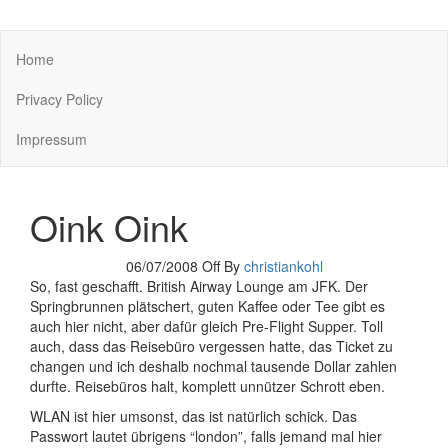
You keep what you kill
Home
Privacy Policy
Impressum
Oink Oink
06/07/2008
Off
By
christiankohl
So, fast geschafft. British Airway Lounge am JFK. Der
Springbrunnen plätschert, guten Kaffee oder Tee gibt es
auch hier nicht, aber dafür gleich Pre-Flight Supper. Toll
auch, dass das Reisebüro vergessen hatte, das Ticket zu
changen und ich deshalb nochmal tausende Dollar zahlen
durfte. Reisebüros halt, komplett unnützer Schrott eben.
WLAN ist hier umsonst, das ist natürlich schick. Das
Passwort lautet übrigens “london”, falls jemand mal hier