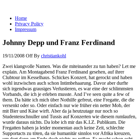
You keep what you kill
Home
Privacy Policy
Impressum
Johnny Depp und Franz Ferdinand
19/11/2008
Off
By
christiankohl
Zwei klangvolle Namen. Was die miteinander zu tun haben? Let me
explain. Am Montagabend Franz Ferdinand gesehen, auf ihrer
Clubtour im Kesselhaus. Schickes Konzert, hat gerockt und haben
wohl inzwischen auch schon Intimbehaarung. Davor aber durfte
sich irgendwas grausiges Verlustieren, es war eine der schlimmsten
Vorbands, die ich je erleben musste. And I’ve seen quite a few of
them. Da hätte ich mich über Nothilfe gefreut, eine Fregatte, die die
versenkt oder so. Oder einfach nur wie früher ein netter Mob, der
mit Bier und Käse wirft. Aber da ja heutzutage nur noch so
Studentenschnuller und Tussis auf Konzerten wie diesem rumlaufen,
wurde daraus nichts. Da lobe ich mir das K.I.Z. Publikum. Die
Fregatten haben ja leider momentan auch keine Zeit, schlechte
Supportacts zu töten, da sie humanitär sinnlos vor Afrika kreuzen,
um dort dann am Ende doch nichts zu reißen. Es macht schon echt