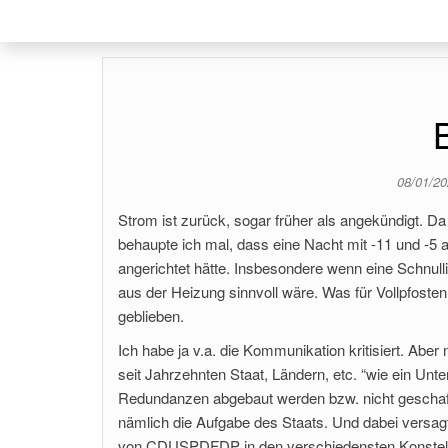
08/01/2
Strom ist zurück, sogar früher als angekündigt. 
behaupte ich mal, dass eine Nacht mit -11 und -
angerichtet hätte. Insbesondere wenn eine Schnul
aus der Heizung sinnvoll wäre. Was für Vollpfosten.
geblieben.
Ich habe ja v.a. die Kommunikation kritisiert. Abe
seit Jahrzehnten Staat, Ländern, etc. “wie ein Unt
Redundanzen abgebaut werden bzw. nicht geschaffe
nämlich die Aufgabe des Staats. Und dabei versagt
von CDUSPDFDP in den verschiedensten Konstellat