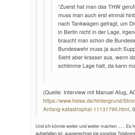
“Zuerst hat man das THW gerufe
muss man auch erst einmal hi
nach Tankwagen gefragt, um Dies
in Berlin nicht in der Lage, ir
braucht man schon die Bundesw
Bundeswehr muss ja auch Supp
Sieht aber krasser aus, wenn d
schlimme Lage halt, da kann m
(Quelle: Interview mit Manuel Atug, AG
https://www.heise.de/hintergrund/Str
Anfang-katastrophal-11131790.html
, 
Und ich könnte weiter und weiter machen … . Es hört 
aufgefallen ist, ausgerechnet sie sonstige Totalver