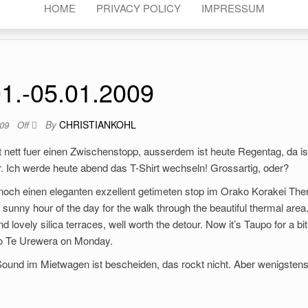
HOME
PRIVACY POLICY
IMPRESSUM
01.-05.01.2009
By
CHRISTIANKOHL
009
Off
t nett fuer einen Zwischenstopp, ausserdem ist heute Regentag, da is
r. Ich werde heute abend das T-Shirt wechseln! Grossartig, oder?
n noch einen eleganten exzellent getimeten stop im Orako Korakei The
unny hour of the day for the walk through the beautiful thermal area
 lovely silica terraces, well worth the detour. Now it’s Taupo for a bit
into Te Urewera on Monday.
 Sound im Mietwagen ist bescheiden, das rockt nicht. Aber wenigsten