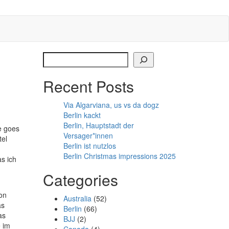
Search
Recent Posts
Via Algarviana, us vs da dogz
Berlin kackt
Berlin, Hauptstadt der
e goes
Versager*innen
tel
Berlin ist nutzlos
Berlin Christmas impressions 2025
s ich
Categories
on
Australia
(52)
as
Berlin
(66)
as
BJJ
(2)
e im