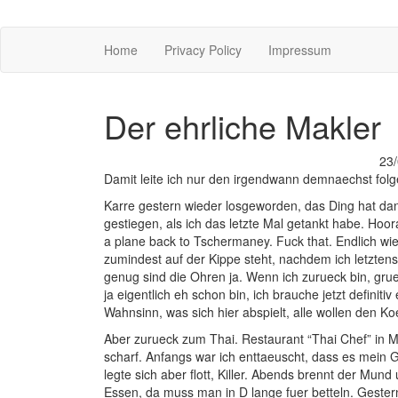
Home
Privacy Policy
Impressum
Der ehrliche Makler
23
Damit leite ich nur den irgendwann demnaechst folge
Karre gestern wieder losgeworden, das Ding hat dann
gestiegen, als ich das letzte Mal getankt habe. Hoo
a plane back to Tschermaney. Fuck that. Endlich wi
zumindest auf der Kippe steht, nachdem ich letzten
genug sind die Ohren ja. Wenn ich zurueck bin, gru
ja eigentlich eh schon bin, ich brauche jetzt definit
Wahnsinn, was sich hier abspielt, alle wollen den K
Aber zurueck zum Thai. Restaurant “Thai Chef” in 
scharf. Anfangs war ich enttaeuscht, dass es mein Geri
legte sich aber flott, Killer. Abends brennt der Mu
Essen, da muss man in D lange fuer betteln. Gester