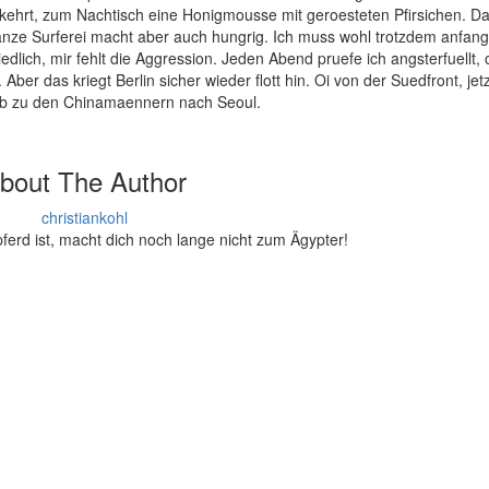
kehrt, zum Nachtisch eine Honigmousse mit geroesteten Pfirsichen. Das
e ganze Surferei macht aber auch hungrig. Ich muss wohl trotzdem anfan
edlich, mir fehlt die Aggression. Jeden Abend pruefe ich angsterfuellt, 
r das kriegt Berlin sicher wieder flott hin. Oi von der Suedfront, jetz
ab zu den Chinamaennern nach Seoul.
bout The Author
christiankohl
pferd ist, macht dich noch lange nicht zum Ägypter!