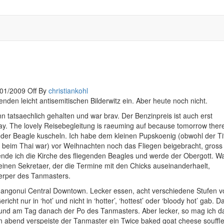
You keep what you kill
/01/2009
Off
By
christiankohl
nden leicht antisemitischen Bilderwitz ein. Aber heute noch nicht.
 tatsaechlich gehalten und war brav. Der Benzinpreis ist auch erst
ray. The lovely Reisebegleitung is raeuming auf because tomorrow ther
eder Beagle kuscheln. Ich habe dem kleinen Pupskoenig (obwohl der Ti
s beim Thai war) vor Weihnachten noch das Fliegen beigebracht, gross
ende ich die Kirche des fliegenden Beagles und werde der Obergott. Wa
iv einen Sekretaer, der die Termine mit den Chicks auseinanderhaelt,
oerper des Tanmasters.
Mangonui Central Downtown. Lecker essen, acht verschiedene Stufen v
cht nur in ‘hot’ und nicht in ‘hotter’, ‘hottest’ oder ‘bloody hot’ gab. D
nd und am Tag danach der Po des Tanmasters. Aber lecker, so mag ich d
n abend verspeiste der Tanmaster ein Twice baked goat cheese souffl