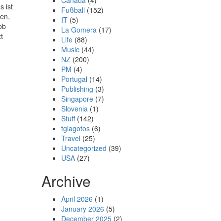
Canada
(4)
 ist
Fußball
(152)
gen,
IT
(5)
ob
La Gomera
(17)
t
Life
(88)
Music
(44)
NZ
(200)
PM
(4)
Portugal
(14)
Publishing
(3)
Singapore
(7)
Slovenia
(1)
Stuff
(142)
tgiagotos
(6)
Travel
(25)
Uncategorized
(39)
USA
(27)
Archive
April 2026
(1)
January 2026
(5)
December 2025
(2)