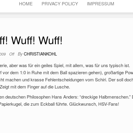
HOME
PRIVACY POLICY
IMPRESSUM
f! Wuff! Wuff!
By
CHRISTIANKOHL
2009
Off
rie, aber was für ein geiles Spiel, mit allem, was für uns typisch ist.
f vor dem 1:0 in Ruhe mit dem Ball spazieren gehen), großartige Po
icht machen und krasse Fehlentscheidungen vom Schiri. Der soll doc
Zeigt mit dem Finger auf die Lusche.
roßen deutschen Philosophen Hans Anders: “dreckige Halbmenschen.”
e Papierkugel, die zum Eckball führte. Glückwunsch, HSV-Fans!