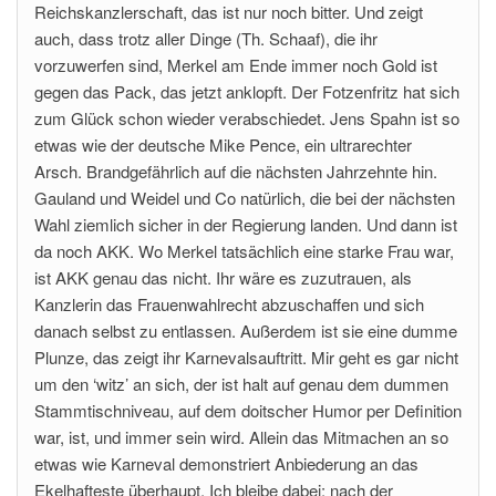
Reichskanzlerschaft, das ist nur noch bitter. Und zeigt
auch, dass trotz aller Dinge (Th. Schaaf), die ihr
vorzuwerfen sind, Merkel am Ende immer noch Gold ist
gegen das Pack, das jetzt anklopft. Der Fotzenfritz hat sich
zum Glück schon wieder verabschiedet. Jens Spahn ist so
etwas wie der deutsche Mike Pence, ein ultrarechter
Arsch. Brandgefährlich auf die nächsten Jahrzehnte hin.
Gauland und Weidel und Co natürlich, die bei der nächsten
Wahl ziemlich sicher in der Regierung landen. Und dann ist
da noch AKK. Wo Merkel tatsächlich eine starke Frau war,
ist AKK genau das nicht. Ihr wäre es zuzutrauen, als
Kanzlerin das Frauenwahlrecht abzuschaffen und sich
danach selbst zu entlassen. Außerdem ist sie eine dumme
Plunze, das zeigt ihr Karnevalsauftritt. Mir geht es gar nicht
um den ‘witz’ an sich, der ist halt auf genau dem dummen
Stammtischniveau, auf dem doitscher Humor per Definition
war, ist, und immer sein wird. Allein das Mitmachen an so
etwas wie Karneval demonstriert Anbiederung an das
Ekelhafteste überhaupt. Ich bleibe dabei: nach der