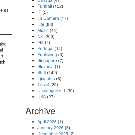
Canada
(4)
Fußball
(152)
te es
IT
(5)
La Gomera
(17)
Life
(88)
Music
(44)
NZ
(200)
PM
(4)
ging
Portugal
(14)
al
Publishing
(3)
rt,
Singapore
(7)
ich
Slovenia
(1)
,
Stuff
(142)
tgiagotos
(6)
Travel
(25)
Uncategorized
(39)
USA
(27)
Archive
April 2026
(1)
January 2026
(5)
December 2025
(2)